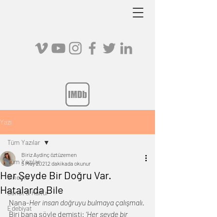
Yazı
Tüm Yazılar
Biriz Aydinç öztüzemen
Tüm Yazılar
5 May 2021
2 dakikada okunur
Her Şeyde Bir Doğru Var.
Sinema
Hatalarda Bile
Sanat & Kültür
Nana-
Her insan doğruyu bulmaya çalışmalı.
Edebiyat
Biri bana şöyle demişti: 
‘Her şeyde bir 