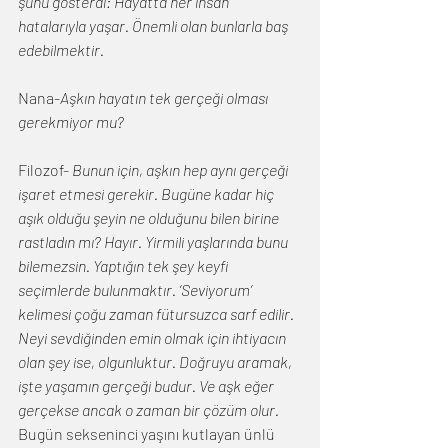
şunu gösterdi: Hayatta her insan 
hatalarıyla yaşar. Önemli olan bunlarla baş 
edebilmektir.
Nana-
Aşkın hayatın tek gerçeği olması 
gerekmiyor mu?
Filozof- 
Bunun için, aşkın hep aynı gerçeği 
işaret etmesi gerekir. Bugüne kadar hiç 
aşık olduğu şeyin ne olduğunu bilen birine 
rastladın mı? Hayır. Yirmili yaşlarında bunu 
bilemezsin. Yaptığın tek şey keyfi 
seçimlerde bulunmaktır. ‘Seviyorum’ 
kelimesi çoğu zaman fütursuzca sarf edilir. 
Neyi sevdiğinden emin olmak için ihtiyacın 
olan şey ise, olgunluktur. Doğruyu aramak, 
işte yaşamın gerçeği budur. Ve aşk eğer 
gerçekse ancak o zaman bir çözüm olur.
Bugün sekseninci yaşını kutlayan ünlü 