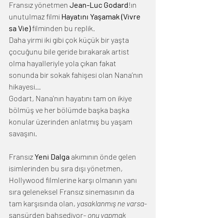
Fransız yönetmen 
Jean-Luc Godard
!ın 
unutulmaz filmi 
Hayatını Yaşamak (Vivre 
sa Vie)
 filminden bu replik.
Daha yirmi iki gibi çok küçük bir yaşta 
çocuğunu bile geride bırakarak artist 
olma hayalleriyle yola çıkan fakat 
sonunda bir sokak fahişesi olan Nana’nın 
hikayesi…
Godart, Nana'nın hayatını tam on ikiye 
bölmüş ve her bölümde başka başka 
konular üzerinden anlatmış bu yaşam 
savaşını.
Fransız 
Yeni Dalga 
akımının önde gelen 
isimlerinden bu sıra dışı yönetmen, 
Hollywood filmlerine karşı olmanın yanı 
sıra geleneksel Fransız sinemasının da 
tam karşısında olan, 
yasaklanmış ne varsa
-
sansürden bahsediyor- 
onu yapmak 