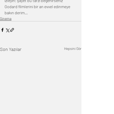
izleyin; şayet bu tarzı beğenirseniz 
Godard filmlerini bir an evvel edinmeye 
bakın derim…
Sinema
Son Yazılar
Hepsini Gör