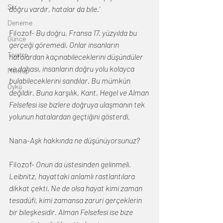
Şiir
doğru vardır, hatalar da bile.’
Deneme
Filozof- 
Bu doğru, Fransa 17. yüzyılda bu 
Günce
gerçeği göremedi. Onlar insanların 
Tiyatro
hatalardan kaçınabileceklerini düşündüler 
ve dahası, insanların doğru yolu kolayca 
Mektup
bulabileceklerini sandılar. Bu mümkün 
Öykü
değildir. Buna karşılık, Kant, Hegel ve Alman 
Felsefesi ise bizlere doğruya ulaşmanın tek 
yolunun hatalardan geçtiğini gösterdi.
Nana-
Aşk hakkında ne düşünüyorsunuz?
Filozof- 
Onun da üstesinden gelinmeli. 
Leibnitz, hayattaki anlamlı rastlantılara 
dikkat çekti. Ne de olsa hayat kimi zaman 
tesadüfi, kimi zamansa zaruri gerçeklerin 
bir bileşkesidir. Alman Felsefesi ise bize 