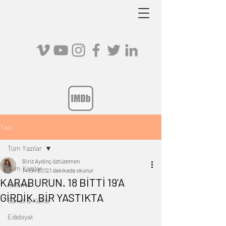
Yazı
Tüm Yazılar
Biriz Aydinç öztüzemen
Tüm Yazılar
14 Eki 2012
1 dakikada okunur
KARABURUN. 18 BİTTİ 19'A
Sinema
GİRDİK. BİR YASTIKTA
Sanat & Kültür
Edebiyat