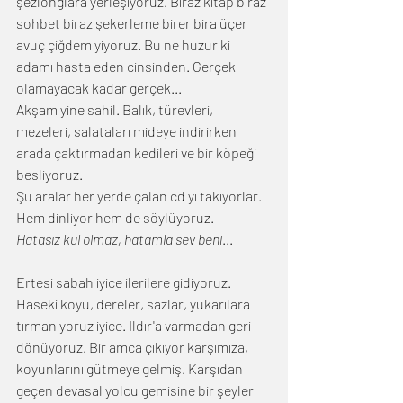
şezlonglara yerleşiyoruz. Biraz kitap biraz 
sohbet biraz şekerleme birer bira üçer 
avuç çiğdem yiyoruz. Bu ne huzur ki 
adamı hasta eden cinsinden. Gerçek 
olamayacak kadar gerçek...
Akşam yine sahil. Balık, türevleri, 
mezeleri, salataları mideye indirirken 
arada çaktırmadan kedileri ve bir köpeği 
besliyoruz.
Şu aralar her yerde çalan cd yi takıyorlar.
Hem dinliyor hem de söylüyoruz.
Hatasız kul olmaz, hatamla sev beni
﻿...
Ertesi sabah iyice ilerilere gidiyoruz. 
Haseki köyü, dereler, sazlar, yukarılara 
tırmanıyoruz iyice. Ildır'a varmadan geri 
dönüyoruz. Bir amca çıkıyor karşımıza, 
koyunlarını gütmeye gelmiş. Karşıdan 
geçen devasal yolcu gemisine bir şeyler 