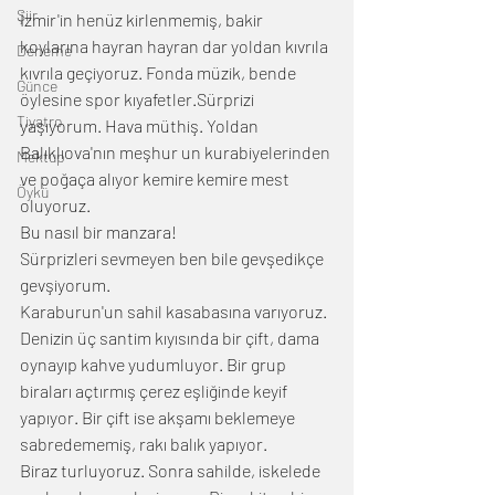
Şiir
İzmir'in henüz kirlenmemiş, bakir 
koylarına hayran hayran dar yoldan kıvrıla 
Deneme
kıvrıla geçiyoruz. Fonda müzik, bende 
Günce
öylesine spor kıyafetler.Sürprizi 
Tiyatro
yaşıyorum. Hava müthiş. Yoldan 
Balıklıova'nın meşhur un kurabiyelerinden 
Mektup
ve poğaça alıyor kemire kemire mest 
Öykü
oluyoruz.
Bu nasıl bir manzara!
Sürprizleri sevmeyen ben bile gevşedikçe 
gevşiyorum.
Karaburun'un sahil kasabasına varıyoruz. 
Denizin üç santim kıyısında bir çift, dama 
oynayıp kahve yudumluyor. Bir grup 
biraları açtırmış çerez eşliğinde keyif 
yapıyor. Bir çift ise akşamı beklemeye 
sabredememiş, rakı balık yapıyor.
Biraz turluyoruz. Sonra sahilde, iskelede 