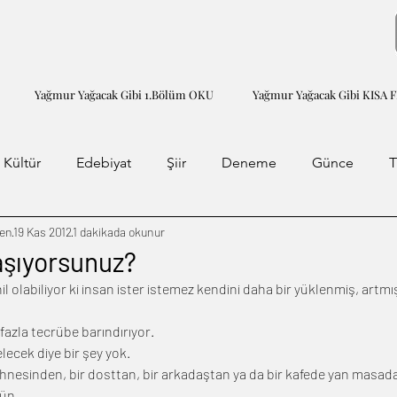
Yağmur Yağacak Gibi 1.Bölüm OKU
Yağmur Yağacak Gibi KISA 
 Kültür
Edebiyat
Şiir
Deneme
Günce
T
men
19 Kas 2012
1 dakikada okunur
Yaşıyorsunuz?
l olabiliyor ki insan ister istemez kendini daha bir yüklenmiş, artmı
fazla tecrübe barındırıyor.
elecek diye bir şey yok.
sahnesinden, bir dosttan, bir arkadaştan ya da bir kafede yan masadak
ün.