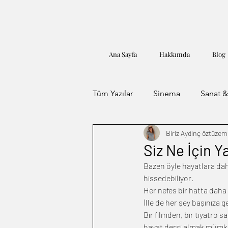
Ana Sayfa
Hakkımda
Blog
Tüm Yazılar
Sinema
Sanat &
Biriz Aydinç öztüze
Öykü
Siz Ne İçin 
Bazen öyle hayatlara dahi
hissedebiliyor.
Her nefes bir hatta daha 
İlle de her şey başınıza g
Bir filmden, bir tiyatro 
hayat dersi almak mümk