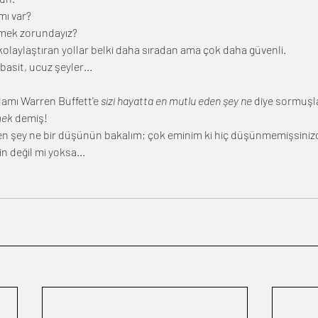
mı var?
ümek zorundayız?
 kolaylaştıran yollar belki daha sıradan ama çok daha güvenli.
asit, ucuz şeyler...
damı Warren Buffett'e 
sizi hayatta en mutlu eden şey ne
 diye sormuşla
mek
 demiş!
en şey ne bir düşünün bakalım; çok eminim ki hiç düşünmemişsinizd
n değil mi yoksa...