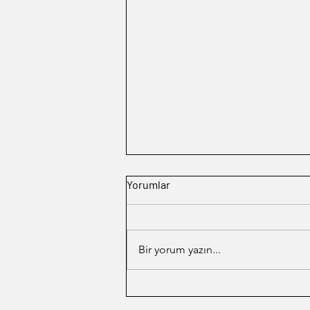
Yorumlar
Kutu Kutu Pense
Bir yorum yazın...