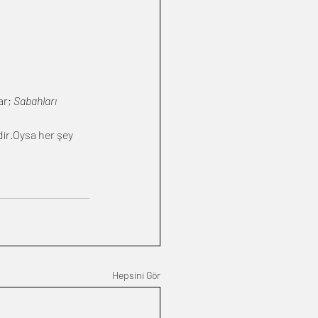
r; 
Sabahları 
ir.Oysa her şey 
Hepsini Gör