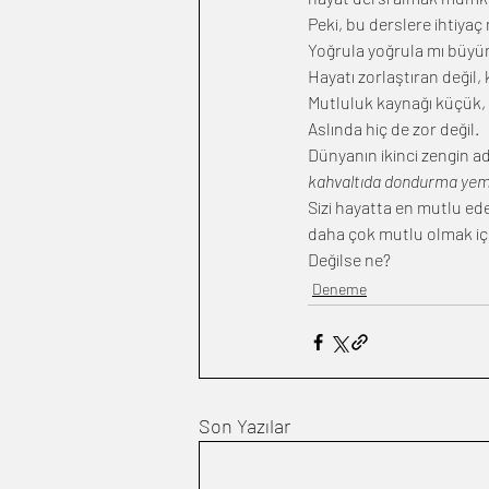
Peki, bu derslere ihtiyaç 
Yoğrula yoğrula mı büy
Hayatı zorlaştıran değil,
Mutluluk kaynağı küçük, b
Aslında hiç de zor değil.
Dünyanın ikinci zengin a
kahvaltıda dondurma ye
Sizi hayatta en mutlu ed
daha çok mutlu olmak içi
Değilse ne?
Deneme
Son Yazılar