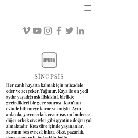
SİNOPSİS
Her canlı hayatta kalmak için mücadele
eder ve acı çeker. Yağmur, Kaya ile on yedi
aydır yaşadığı aşk ilişkisini, birlikte
geçirdikleri bir gece sonrası, Kaya’nın
evinde bitirmeye karar vermiştir. Aynı
anlarda, yavru erkek civciv ise, on binlerce
diğer erkek civcivler gibi giyotine doğru yol
almaktadır. Kısa süre içinde yaşananlar,
acısının beş evresi; inkar, öfke, pazarlık,
depresyon ve kabul şeklindedir.