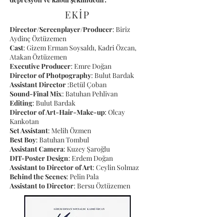
EKİP
Director/Screenplayer/Producer
: Biriz
Aydinç Öztüzemen
Cast
: Gizem Erman Soysaldı, Kadri Özcan,
Atakan Öztüzemen
Executive Producer
: Emre Doğan
Director of Photpography
: Bulut Bardak
Assistant Director
:Betül Çoban
Sound-Final Mix
: Batuhan Pehlivan
Editing
: Bulut Bardak
Director of Art-Hair-Make-up
: Olcay
Kankotan
Set Assistant
: Melih Özmen
Best Boy
: Batuhan Tombul
Assistant Camera
: Kuzey Şaroğlu
DIT-Poster Design
: Erdem Doğan
Assistant to Director of Art
: Ceylin Solmaz
Behind the Scenes
: Pelin Pala
Assistant to Director
: Bersu Öztüzemen