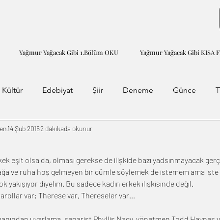
Yağmur Yağacak Gibi 1.Bölüm OKU
Yağmur Yağacak Gibi KISA 
 Kültür
Edebiyat
Şiir
Deneme
Günce
T
men
14 Şub 2016
2 dakikada okunur
ek eşit olsa da, olması gerekse de ilişkide bazı yadsınmayacak gerç
ulağa ve ruha hoş gelmeyen bir cümle söylemek de istemem ama işte 
ok yakışıyor diyelim. Bu sadece kadın erkek ilişkisinde değil.
arollar var; Therese var, Thereseler var...
omanından uyarlama, senarist Phyllis Nagy, yönetmen Todd Haynes v