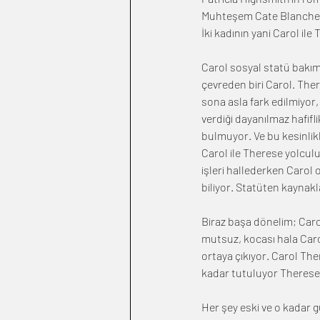
Muhteşem Cate Blanchett
İki kadının yani Carol ile
Carol sosyal statü bakımı
çevreden biri Carol. Ther
sona asla fark edilmiyor,
verdiği dayanılmaz hafifl
bulmuyor. Ve bu kesinlik
Carol ile Therese yolculu
işleri hallederken Carol
biliyor. Statüten kaynak
Biraz başa dönelim; Carol
mutsuz, kocası hala Carol
ortaya çıkıyor. Carol The
kadar tutuluyor Therese'
Her şey eski ve o kadar gü