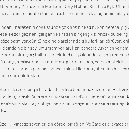
, Rooney Mara, Sarah Paulson, Cory Michael Smith ve Kyle Chand
 Therese'nin tesadüfen tanışması, birbirlerine aşık oluşlarının hikayes
ndan Therese'nin çok üstünde çok hoş bir kadın. Son derece iyi giyim
ese ise zor geçinen, çalışan ve sıradan bir genç kız. Ancak bu belirgi
 göze batmıyor,çünkü ne o ne o aralarındaki bu farkları görüyor, on
ik dışında hiç bir şeyi umursamıyorlar. Hani tencere yuvarlanıyor am
le sorun olmuyor; halbuki erkek-kadın ilişkilerinde bu çoğu zaman
ğa-kaçışa-çıkıyorlar. Bu arada stopları sırasında, yolda, motelde Ther
 otelin, restoranın parasını ödüyor falan. Hiç konuşulmadan herkes 
lanan sorumlulukları...
 son derece zengin bir adamla evli ve boşanmak üzereler. Bir kızı va
'a deli gibi aşık. Ama aralarındaki sır Carol'un Therese'i tanımasınd
rese'e sırılsıklam aşık oluyor ve kızının velayetini kocasına vermeyi
e...
zel ki. Vintage sevenler için görsel bir şölen. Ve Cate eski kıyafetleri