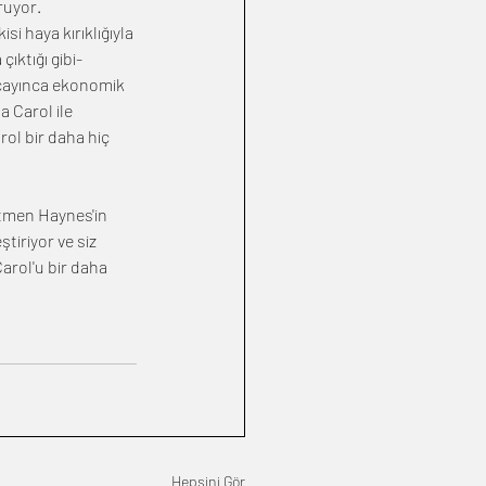
ruyor. 
i haya kırıklığıyla 
ıktığı gibi- 
rcayınca ekonomik 
 Carol ile 
rol bir daha hiç 
etmen Haynes'in 
tiriyor ve siz 
arol'u bir daha 
Hepsini Gör