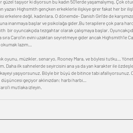
r güzel taşıyor ki diyorsun bu kadın 50'lerde yaşamalıymış. Çok otu
azarı Highsmith gençken erkeklerle ilişkiye girer fakat her bir ilişkis
gisi erkelere değil, kadınlara. O dönemde- Danish Girl'de de karşımıza ç
una inanmaya başlar ve psikolağa gider.Bu terapilere çok para ha
mith  bir oyuncakçıda tezgahtar olarak çalışmaya başlar. Oyuncakçıda
Ara sıra Carol'ın evini uzaktan seyretmeye gider ancak Highsmith’le Ca
a okumak lazım...
lık oyunu, müzikler, senaryo, Rooney Mara, ve böylesi tutku... Yön
 Daha ilk sahnelerde seyircisini ana ya da yan karakter ile özdeşleş
ikayeyi yaşıyorsunuz. Böyle bir büyü de bitince tabi afallıyorsunuz. C
düşüncesi geçiyor aklınızdan; harbi harbi...
Carol'ı mutlaka izleyin.