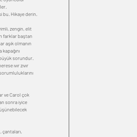
ler.
i bu. Hikaye derin. 
li, zengin, elit 
n farklar baştan 
lar aşık olmanın 
a kapağını 
 büyük sorundur. 
ese ıvır zıvır 
sorumluluklarını 
r ve Carol çok 
an sonra iyice 
 düşünebilecek 
, çantaları, 