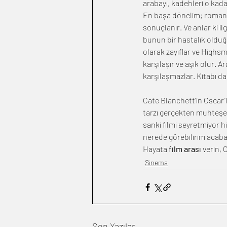
arabayı, kadehleri o kada
En başa dönelim; romanın y
sonuçlanır. Ve anlar ki il
bunun bir hastalık olduğ
olarak zayıflar ve Highs
karşılaşır ve aşık olur. 
karşılaşmazlar. Kitabı d
Cate Blanchett'in Oscar'
tarzı gerçekten muhteşem.
sanki filmi seyretmiyor h
nerede görebilirim acaba 
Hayata 
film arası
 verin, 
Sinema
Son Yazılar