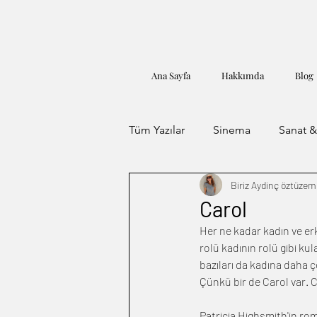
Ana Sayfa
Hakkımda
Blog
Tüm Yazılar
Sinema
Sanat &
Biriz Aydinç öztüze
Öykü
Carol
Her ne kadar kadın ve erk
rolü kadının rolü gibi k
bazıları da kadına daha ç
Çünkü bir de Carol var. C
Patricia Highsmith'in r