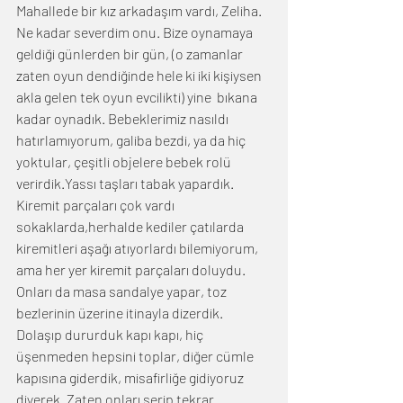
Mahallede bir kız arkadaşım vardı, Zeliha. 
Ne kadar severdim onu. Bize oynamaya 
geldiği günlerden bir gün, (o zamanlar 
zaten oyun dendiğinde hele ki iki kişiysen 
akla gelen tek oyun evcilikti) yine  bıkana 
kadar oynadık. Bebeklerimiz nasıldı 
hatırlamıyorum, galiba bezdi, ya da hiç 
yoktular, çeşitli objelere bebek rolü 
verirdik.Yassı taşları tabak yapardık. 
Kiremit parçaları çok vardı 
sokaklarda,herhalde kediler çatılarda 
kiremitleri aşağı atıyorlardı bilemiyorum, 
ama her yer kiremit parçaları doluydu. 
Onları da masa sandalye yapar, toz 
bezlerinin üzerine itinayla dizerdik. 
Dolaşıp dururduk kapı kapı, hiç 
üşenmeden hepsini toplar, diğer cümle 
kapısına giderdik, misafirliğe gidiyoruz 
diyerek. Zaten onları serip tekrar 