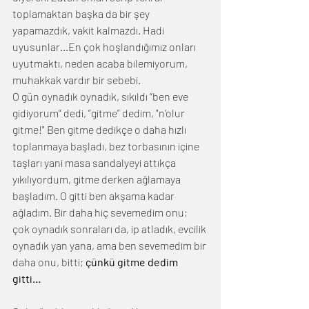
toplamaktan başka da bir şey 
yapamazdık, vakit kalmazdı. Hadi 
uyusunlar...En çok hoşlandığımız onları 
uyutmaktı, neden acaba bilemiyorum, 
muhakkak vardır bir sebebi.
O gün oynadık oynadık, sıkıldı “ben eve 
gidiyorum” dedi, ”gitme” dedim, "n’olur 
gitme!" Ben gitme dedikçe o daha hızlı 
toplanmaya başladı, bez torbasının içine 
taşları yani masa sandalyeyi attıkça 
yıkılıyordum, gitme derken ağlamaya 
başladım. O gitti ben akşama kadar 
ağladım. Bir daha hiç sevemedim onu; 
çok oynadık sonraları da, ip atladık, evcilik 
oynadık yan yana, ama ben sevemedim bir 
daha onu, bitti; 
çünkü gitme dedim 
gitti…