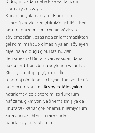
Olduğumuzdan daha kısa ya da uzun, 
şişman ya da zayıf.
Kocaman yalanlar, yanaklarımızın 
kızardığı, söylerken çişimizin geldiği…Ben 
hiç anlamazdım kimin yalan söyleyip 
söylemediğini, esasında anlamamazlıktan 
gelirdim, mahcup olmasın yalanı söyleyen 
diye, hala olduğu gibi. Bazı huylar 
değişmez ya! Bir fark var, eskiden daha 
çok üzerdi beni, bana söylenen yalanlar. 
Şimdiyse gülüp geçiyorum. İleri 
teknolojinin dehası bile yanıltamıyor beni, 
hemen anlıyorum. 
İlk söylediğim yalan
ı 
hatırlamayı çok isterdim, zorluyorum 
hafızamı, çıkmıyor; ya önemsizmiş ya da 
unutacak kadar çok önemli, bilemiyorum 
ama onu da ilklerimin arasında 
hatırlamayı çok isterdim.