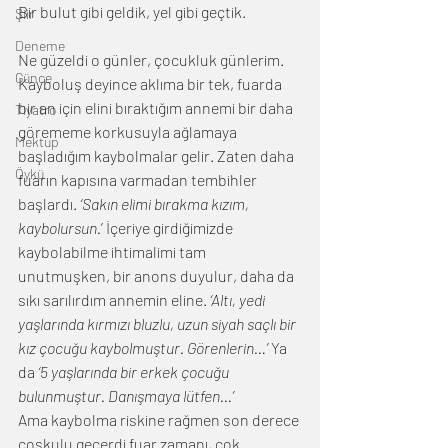
Bir bulut gibi geldik, yel gibi geçtik.
Şiir
Deneme
Ne güzeldi o günler, çocukluk günlerim. 
Günce
Kayboluş deyince aklıma bir tek, fuarda 
bir an için elini bıraktığım annemi bir daha 
Tiyatro
görememe korkusuyla ağlamaya 
Mektup
başladığım kaybolmalar gelir. Zaten daha 
Öykü
fuarın kapısına varmadan tembihler 
başlardı. 
‘Sakın elimi bırakma kızım, 
kaybolursun.
’ İçeriye girdiğimizde 
kaybolabilme ihtimalimi tam 
unutmuşken, bir anons duyulur, daha da 
sıkı sarılırdım annemin eline. 
‘Altı, yedi 
yaşlarında kırmızı bluzlu, uzun siyah saçlı bir 
kız çocuğu kaybolmuştur. Görenlerin…’
 Ya 
da 
‘5 yaşlarında bir erkek çocuğu 
bulunmuştur. Danışmaya lütfen…’
Ama kaybolma riskine rağmen son derece 
coşkulu geçerdi fuar zamanı, çok 