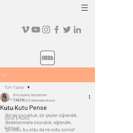
Yazı
Tüm Yazılar
Biriz Aydinç öztüzemen
Tüm Yazılar
2 Kas 2021
3 dakikada okunur
Kutu Kutu Pense
Sinema
Biz de çocuktuk, bir şeyler öğrendik.
Sanat & Kültür
Bildiklerimizle övündük, eğlendik.
Edebiyat
Şu oldu, bu oldu da ne oldu sonra?