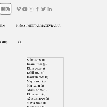
FİLM
Podcast MENTAL MANEVRALAR
ektup
Şubat 2022
(1)
1 yazı
Kasım 2021
(9)
9 yazı
Ekim 2021
(2)
2 yazı
Eylül 2021
(1)
1 yazı
Haziran 2021
(1)
1 yazı
Mayıs 2021
(2)
2 yazı
Mart 2021
(1)
1 yazı
Aralık 2020
(1)
1 yazı
Ekim 2020
(1)
1 yazı
Ağustos 2020
(1)
1 yazı
Mayıs 2020
(1)
1 yazı