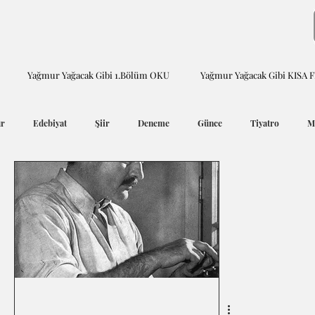
Yağmur Yağacak Gibi 1.Bölüm OKU
Yağmur Yağacak Gibi KISA 
ür
Edebiyat
Şiir
Deneme
Günce
Tiyatro
M