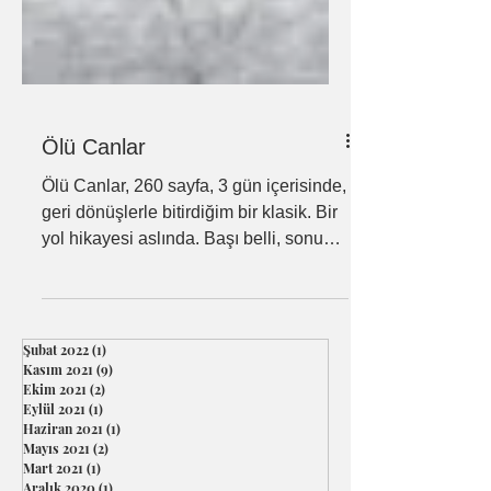
Ölü Canlar
Ölü Canlar, 260 sayfa, 3 gün içerisinde,
geri dönüşlerle bitirdiğim bir klasik. Bir
yol hikayesi aslında. Başı belli, sonu
Gogol...
Şubat 2022
(1)
1 yazı
Kasım 2021
(9)
9 yazı
Ekim 2021
(2)
2 yazı
Eylül 2021
(1)
1 yazı
Haziran 2021
(1)
1 yazı
Mayıs 2021
(2)
2 yazı