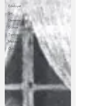
Edebiyat
Şiir
Deneme
Günce
Tiyatro
Mektup
Öykü