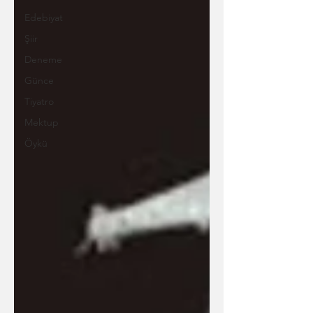
Edebiyat
Şiir
Deneme
Günce
Tiyatro
Mektup
Öykü