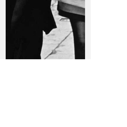
Parkta Çıplak Ayak
Uyandırıp sarılasım geldi. Eve girdim,