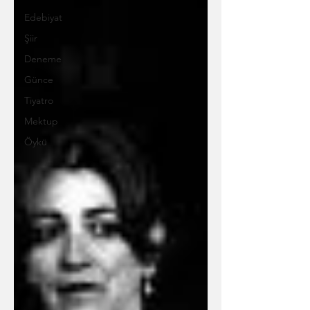
Edebiyat
Şiir
Deneme
Günce
Tiyatro
Mektup
Öykü